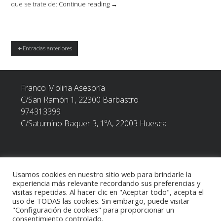
«Retenciones
que se trate de:
Continue reading
→
a
arrendadores
por
alquileres.»
Navegación
Entradas anteriores
de
entradas
Franco Molina Asesoría
C/San Ramón 1, 22300
Barbastro
974313399
C/Saturnino Baquer 3, 1ºA, 22003 Huesca
Usamos cookies en nuestro sitio web para brindarle la
POLÍTICA DE PRIVACIDAD
experiencia más relevante recordando sus preferencias y
visitas repetidas. Al hacer clic en "Aceptar todo", acepta el
uso de TODAS las cookies. Sin embargo, puede visitar
TEXTO LEGAL
"Configuración de cookies" para proporcionar un
consentimiento controlado.