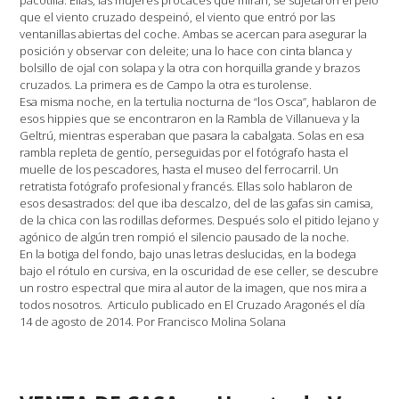
que el viento cruzado despeinó, el viento que entró por las
ventanillas abiertas del coche. Ambas se acercan para asegurar la
posición y observar con deleite; una lo hace con cinta blanca y
bolsillo de ojal con solapa y la otra con horquilla grande y brazos
cruzados. La primera es de Campo la otra es turolense.
Esa misma noche, en la tertulia nocturna de “los Osca”, hablaron de
esos hippies que se encontraron en la Rambla de Villanueva y la
Geltrú, mientras esperaban que pasara la cabalgata. Solas en esa
rambla repleta de gentío, perseguidas por el fotógrafo hasta el
muelle de los pescadores, hasta el museo del ferrocarril. Un
retratista fotógrafo profesional y francés. Ellas solo hablaron de
esos desastrados: del que iba descalzo, del de las gafas sin camisa,
de la chica con las rodillas deformes. Después solo el pitido lejano y
agónico de algún tren rompió el silencio pausado de la noche.
En la botiga del fondo, bajo unas letras deslucidas, en la bodega
bajo el rótulo en cursiva, en la oscuridad de ese celler, se descubre
un rostro espectral que mira al autor de la imagen, que nos mira a
todos nosotros. Articulo publicado en El Cruzado Aragonés el día
14 de agosto de 2014. Por Francisco Molina Solana