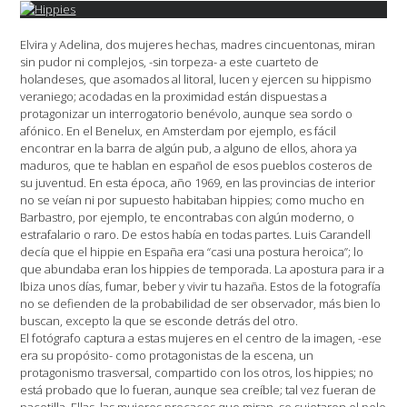
Elvira y Adelina, dos mujeres hechas, madres cincuentonas, miran
sin pudor ni complejos, -sin torpeza- a este cuarteto de
holandeses, que asomados al litoral, lucen y ejercen su hippismo
veraniego; acodadas en la proximidad están dispuestas a
protagonizar un interrogatorio benévolo, aunque sea sordo o
afónico. En el Benelux, en Amsterdam por ejemplo, es fácil
encontrar en la barra de algún pub, a alguno de ellos, ahora ya
maduros, que te hablan en español de esos pueblos costeros de
su juventud. En esta época, año 1969, en las provincias de interior
no se veían ni por supuesto habitaban hippies; como mucho en
Barbastro, por ejemplo, te encontrabas con algún moderno, o
estrafalario o raro. De estos había en todas partes. Luis Carandell
decía que el hippie en España era “casi una postura heroica”; lo
que abundaba eran los hippies de temporada. La apostura para ir a
Ibiza unos días, fumar, beber y vivir tu hazaña. Estos de la fotografía
no se defienden de la probabilidad de ser observador, más bien lo
buscan, excepto la que se esconde detrás del otro.
El fotógrafo captura a estas mujeres en el centro de la imagen, -ese
era su propósito- como protagonistas de la escena, un
protagonismo trasversal, compartido con los otros, los hippies; no
está probado que lo fueran, aunque sea creíble; tal vez fueran de
pacotilla. Ellas, las mujeres procaces que miran, se sujetaron el pelo