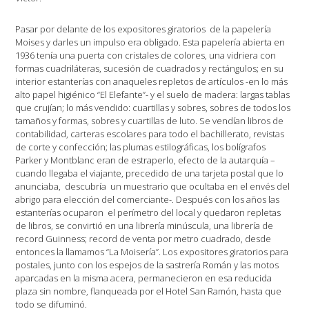
Pasar por delante de los expositores giratorios de la papelería
Moises y darles un impulso era obligado. Esta papelería abierta en
1936 tenía una puerta con cristales de colores, una vidriera con
formas cuadriláteras, sucesión de cuadrados y rectángulos; en su
interior estanterías con anaqueles repletos de artículos -en lo más
alto papel higiénico “El Elefante”- y el suelo de madera: largas tablas
que crujían; lo más vendido: cuartillas y sobres, sobres de todos los
tamaños y formas, sobres y cuartillas de luto. Se vendían libros de
contabilidad, carteras escolares para todo el bachillerato, revistas
de corte y confección; las plumas estilográficas, los bolígrafos
Parker y Montblanc eran de estraperlo, efecto de la autarquía –
cuando llegaba el viajante, precedido de una tarjeta postal que lo
anunciaba, descubría un muestrario que ocultaba en el envés del
abrigo para elección del comerciante-. Después con los años las
estanterías ocuparon el perímetro del local y quedaron repletas
de libros, se convirtió en una librería minúscula, una librería de
record Guinness; record de venta por metro cuadrado, desde
entonces la llamamos “La Moisería”. Los expositores giratorios para
postales, junto con los espejos de la sastrería Román y las motos
aparcadas en la misma acera, permanecieron en esa reducida
plaza sin nombre, flanqueada por el Hotel San Ramón, hasta que
todo se difuminó.