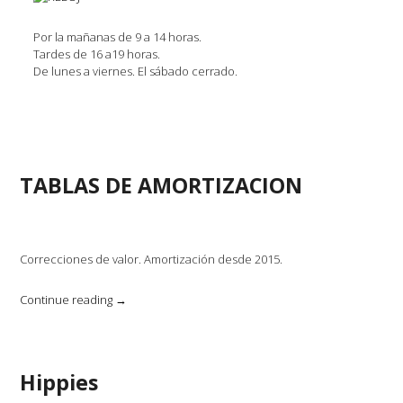
Por la mañanas de 9 a 14 horas.
Tardes de 16 a19 horas.
De lunes a viernes. El sábado cerrado.
TABLAS DE AMORTIZACION
Correcciones de valor. Amortización desde 2015.
«TABLAS
Continue reading
→
DE
AMORTIZACION»
Hippies