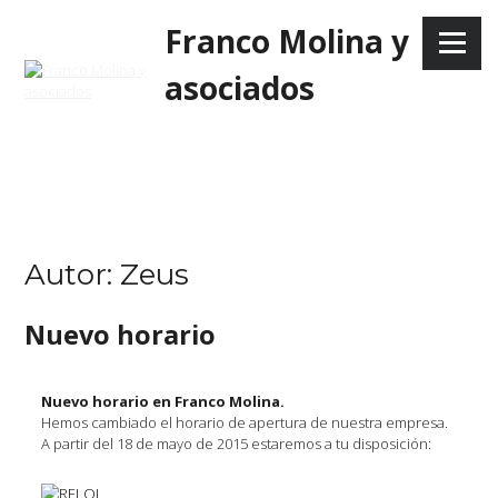
Skip
Franco Molina y
to
Menu
content
asociados
Autor:
Zeus
Nuevo horario
Nuevo horario en Franco Molina.
Hemos cambiado el horario de apertura de nuestra empresa.
A partir del 18 de mayo de 2015 estaremos a tu disposición: