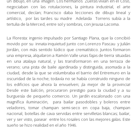
un dibujo, en una
imagen. Los hermanos
Zueras vivían en el Coso,
negociaban con las rotulaciones, la pintura industrial, el arte
comercial, decían; Francisco daba lecciones de dibujo lineal y
artístico,
por las tardes su madre
Adelaida
Torrens subía a la
tertulia de la Merced, entre sol y sombras, con Jesusa Lacoma.
La Floresta: ingenio impulsado por Santiago Plana, que la concibió
movido por su
innata inquietud junto con Lorenzo Pascau
y Julián
Jordán, con más sentido lúdico que crematístico. Juntos formaron
una empresa, alquilaron a Ramón Valle unas fajas de tierra situadas
en una atalaya natural, y las transformaron en una terraza de
verano; una pista de baile ajardinada y distinguida, asomada a la
ciudad, desde la que se vislumbraba el barrio del Entremuro en la
oscuridad de la noche; todavía no se había construido ninguno de
los edificios que ahora la envuelven; ¡la mejor de la provincia!
Desde este balcón, procuraron prestigio para la ciudad y a su
burguesía de pequeño comercio. Un jardín escalonado con una
magnífica iluminación,
para bailar pasodobles y boleros entre
veladores, tomar champan semi-seco en copa baja, champan
nacional, botellas de cava servidas entre servilletas blancas; bailar,
ver y ser visto, pasear
entre los rosales con las mejores galas. Este
sueño se hizo realidad en el año 1946.