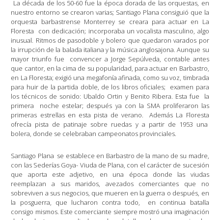
La década de los 50-60 fue la época dorada de las orquestas, en
nuestro entorno se crearon varias; Santiago Plana consiguió que la
orquesta barbastrense Monterrey se creara para actuar en La
Floresta
con dedicación; incorporaba un vocalista masculino, algo
inusual. Ritmos de pasodoble y bolero que quedaron varados por
la irrupción de la balada italiana y la música anglosajona. Aunque su
mayor triunfo fue
convencer a Jorge Sepúlveda, contable antes
que cantor, en la cima de su popularidad, para actuar en Barbastro,
en La Floresta; exigió una megafonía afinada, como su voz, timbrada
para huir de la partida doble, de los libros oficiales;
examen para
los técnicos de sonido: Ubaldo Ortin y Benito Ribera. Esta fue
la
primera
noche estelar; después ya con la SMA proliferaron las
primeras estrellas en esta pista de verano.
Además La Floresta
ofrecía pista de patinaje sobre ruedas y a partir de 1953 una
bolera, donde se celebraban campeonatos provinciales.
Santiago Plana
se establece en Barbastro de la mano de su madre,
con las Sederías Goya- Viuda de Plana, con el carácter de sucesión
que aporta este adjetivo, en una época donde las viudas
reemplazan a sus maridos, avezados comerciantes que no
sobreviven a sus negocios, que mueren en la guerra o después, en
la posguerra, que lucharon contra todo,
en continua batalla
consigo mismos. Este comerciante siempre mostró una imaginación