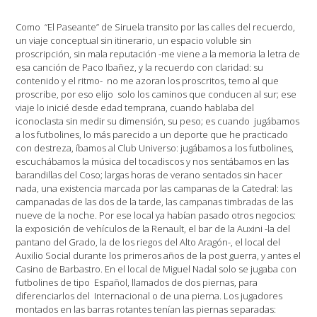
Como “El Paseante” de Siruela transito por las calles del recuerdo,
un viaje conceptual sin itinerario, un espacio voluble sin
proscripción, sin mala reputación -me viene a la memoria la letra de
esa canción de Paco Ibañez, y la recuerdo con claridad: su
contenido y el ritmo- no me azoran los proscritos, temo al que
proscribe, por eso elijo solo los caminos que conducen al sur; ese
viaje lo inicié desde edad temprana, cuando hablaba del
iconoclasta sin medir su dimensión, su peso; es cuando jugábamos
a los futbolines, lo más parecido a un deporte que he practicado
con destreza, íbamos al Club Universo: jugábamos a los futbolines,
escuchábamos la música del tocadiscos y nos sentábamos en las
barandillas del Coso; largas horas de verano sentados sin hacer
nada, una existencia marcada por las campanas de la Catedral: las
campanadas de las dos de la tarde, las campanas timbradas de las
nueve de la noche. Por ese local ya habían pasado otros negocios:
la exposición de vehículos de la Renault, el bar de la Auxini -la del
pantano del Grado, la de los riegos del Alto Aragón-, el local del
Auxilio Social durante los primeros años de la post guerra, y antes el
Casino de Barbastro. En el local de Miguel Nadal solo se jugaba con
futbolines de tipo Español, llamados de dos piernas, para
diferenciarlos del Internacional o de una pierna. Los jugadores
montados en las barras rotantes tenían las piernas separadas: