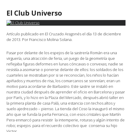
empresarial
a
El Club Universo
la
Seg.Social.Medidas
para
favorecer
Artículo publicado en El Cruzado Aragonés el día 13 de diciembre
la
de 2013. Por Francisco Molina Solana.
contratación
indefinida.»
Pasar por delante de los espejos de la sastrería Román era una
virguería, una atracción de feria, un juego de la geometría que
reflejaba figuras deformes en lunas cóncavas o convexas; nadie se
resistía a asomarse o ponerse delante de ellos: los soldados de los
cuarteles se mostraban por si se reconocían, los niños lo hacían
apiñados y muertos de risa, los comarcanos se sonreían; eran un
motivo para acordarse de Barbastro. Este sastre se instaló en
nuestra ciudad después de aprender el oficio en Barcelona y pasar
por París, y lo hizo en la Plaza del Mercado, después abrió taller en
la primera planta de casa Palá, una estancia con techos altos y
suelo ajedrezado – pienso. La tienda del Coso la inauguró el mismo
año que se funda la peña Ferranca, con esos cristales que Martín
Pera enmarcó para resistir la intemperie, roturas y algún intento de
robo; espejos para el recuerdo colectivo que conserva su hijo
Victor.