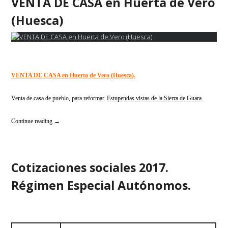
VENTA DE CASA en Huerta de Vero
(Huesca)
VENTA DE CASA en Huerta de Vero (Huesca).
Venta de casa de pueblo, para reformar.
Estupendas vistas de la Sierra de Guara.
«VENTA
Continue reading
→
DE
CASA
en
Huerta
Cotizaciones sociales 2017.
de
Vero
Régimen Especial Autónomos.
(Huesca)»