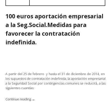
SOCIALES
2017.
100 euros aportación empresarial
RÉGIMEN
a la Seg.Social.Medidas para
ESPECIAL
AUTÓNOMOS.»
favorecer la contratación
indefinida.
A partir del 25 de febrero y hasta el 31 de diciembre de 2014, en
los supuestos de contratación indefinida, la aportación empresarial
a la Seguridad Social por contingencias comunes se reducirá, a las
siguientes cuantías:
«100
Continue reading
→
euros
aportación