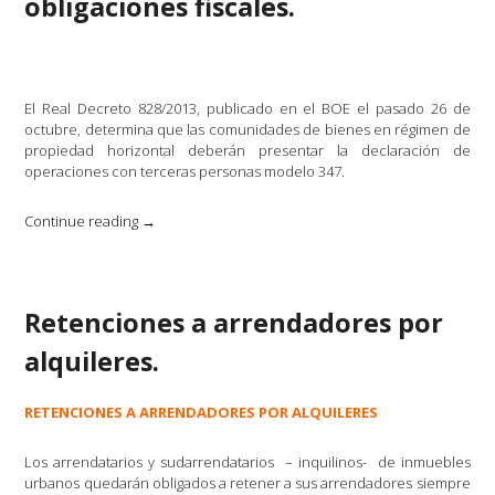
obligaciones fiscales.
El Real Decreto 828/2013, publicado en el BOE el pasado 26 de
octubre, determina que las comunidades de bienes en régimen de
propiedad horizontal deberán presentar la declaración de
operaciones con terceras personas modelo 347.
«Comunidades
Continue reading
→
de
vecinos:
nuevas
obligaciones
Retenciones a arrendadores por
fiscales.»
alquileres.
RETENCIONES A ARRENDADORES POR ALQUILERES
Los arrendatarios y sudarrendatarios – inquilinos- de inmuebles
urbanos quedarán obligados a retener a sus arrendadores siempre