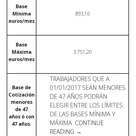
Base
Mínima
893,10
euros/mes
Base
Máxima
3.751,20
euros/mes
TRABAJADORES QUE A
01/01/2017 SEAN MENORES
Base de
Cotización
DE 47 AÑOS PODRÁN
menores
ELEGIR ENTRE LOS LÍMITES
de 47
DE LAS BASES MÍNIMA Y
años ó con
MÁXIMA.
CONTINUE
47 años.
«COTIZACIONES
READING
→