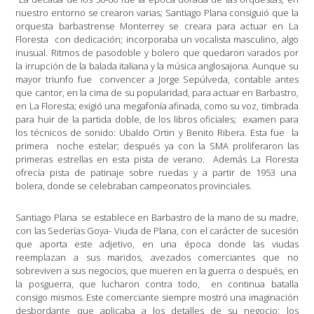
nuestro entorno se crearon varias; Santiago Plana consiguió que la
orquesta barbastrense Monterrey se creara para actuar en La
Floresta
con dedicación; incorporaba un vocalista masculino, algo
inusual. Ritmos de pasodoble y bolero que quedaron varados por
la irrupción de la balada italiana y la música anglosajona. Aunque su
mayor triunfo fue
convencer a Jorge Sepúlveda, contable antes
que cantor, en la cima de su popularidad, para actuar en Barbastro,
en La Floresta; exigió una megafonía afinada, como su voz, timbrada
para huir de la partida doble, de los libros oficiales;
examen para
los técnicos de sonido: Ubaldo Ortin y Benito Ribera. Esta fue
la
primera
noche estelar; después ya con la SMA proliferaron las
primeras estrellas en esta pista de verano.
Además La Floresta
ofrecía pista de patinaje sobre ruedas y a partir de 1953 una
bolera, donde se celebraban campeonatos provinciales.
Santiago Plana
se establece en Barbastro de la mano de su madre,
con las Sederías Goya- Viuda de Plana, con el carácter de sucesión
que aporta este adjetivo, en una época donde las viudas
reemplazan a sus maridos, avezados comerciantes que no
sobreviven a sus negocios, que mueren en la guerra o después, en
la posguerra, que lucharon contra todo,
en continua batalla
consigo mismos. Este comerciante siempre mostró una imaginación
desbordante que aplicaba a los detalles de su negocio: los