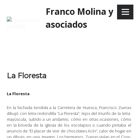
Skip
Franco Molina y
to
Menu
content
asociados
La Floresta
La Floresta
En la fachada tendida a la Carretera de Huesca, Francisco Zueras
dibujó con letra redondilla “La Floresta”, lejos del triunfo de la letra
mayúscula, subido a un andamio, cómo en otras ocasiones, cómo
en la bóveda de la iglesia de los escolapios o cuando pintaba el
anuncio de “El placer de vivir de chocolates Acín”; calor de hogar en
un dibujo, en una
imagen. Los hermanos
Zueras vivían en el Coso,