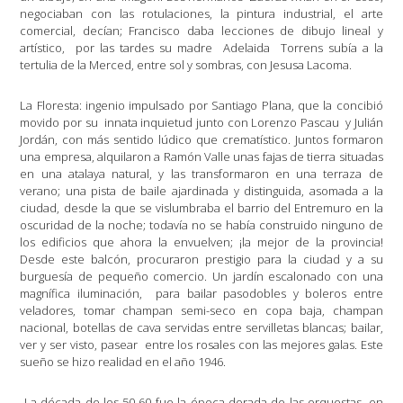
negociaban con las rotulaciones, la pintura industrial, el arte
comercial, decían; Francisco daba lecciones de dibujo lineal y
artístico,
por las tardes su madre
Adelaida
Torrens subía a la
tertulia de la Merced, entre sol y sombras, con Jesusa Lacoma.
La Floresta: ingenio impulsado por Santiago Plana, que la concibió
movido por su
innata inquietud junto con Lorenzo Pascau
y Julián
Jordán, con más sentido lúdico que crematístico. Juntos formaron
una empresa, alquilaron a Ramón Valle unas fajas de tierra situadas
en una atalaya natural, y las transformaron en una terraza de
verano; una pista de baile ajardinada y distinguida, asomada a la
ciudad, desde la que se vislumbraba el barrio del Entremuro en la
oscuridad de la noche; todavía no se había construido ninguno de
los edificios que ahora la envuelven; ¡la mejor de la provincia!
Desde este balcón, procuraron prestigio para la ciudad y a su
burguesía de pequeño comercio. Un jardín escalonado con una
magnífica iluminación,
para bailar pasodobles y boleros entre
veladores, tomar champan semi-seco en copa baja, champan
nacional, botellas de cava servidas entre servilletas blancas; bailar,
ver y ser visto, pasear
entre los rosales con las mejores galas. Este
sueño se hizo realidad en el año 1946.
La década de los 50-60 fue la época dorada de las orquestas, en