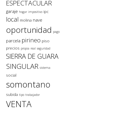
ESPECTACULAR
garaje
ipc
hogar
impositivo
local
nave
molina
oportunidad
pago
pirineo
parcela
piso
precios
propia
real
seguridad
SIERRA DE GUARA
SINGULAR
sistema
social
somontano
subida
tipo
trabajador
VENTA