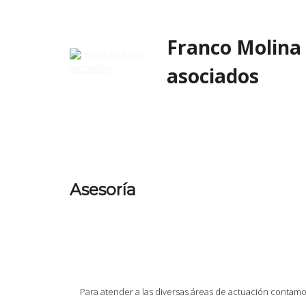
Skip
to
content
Franco Molina
asociados
Asesoría
Para atender a las diversas áreas de actuación contamos