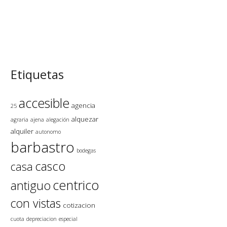
Etiquetas
accesible
agencia
25
alquezar
agraria
ajena
alegación
alquiler
autonomo
barbastro
bodegas
casco
casa
centrico
antiguo
con vistas
cotizacion
cuota
depreciacion
especial