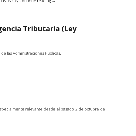
«Suscripción
as físicas,
Continue reading
→
de
avisos
de
notificaciones
encia Tributaria (Ley
para
personas
jurídicas
y
entidades
 de las Administraciones Públicas.
sin
personalidad
jurídica»
especialmente relevante desde el pasado 2 de octubre de