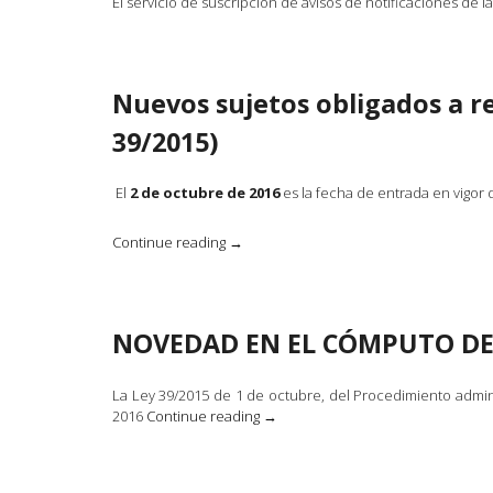
El servicio de suscripción de avisos de notificaciones de 
Nuevos sujetos obligados a r
39/2015)
El
2 de octubre de 2016
es la fecha de entrada en vigor 
«Nuevos
Continue reading
→
sujetos
obligados
a
relacionarse
NOVEDAD EN EL CÓMPUTO DE 
electrónicamente
con
la
La Ley 39/2015 de 1 de octubre, del Procedimiento admi
Agencia
«NOVEDAD
2016
Continue reading
→
Tributaria
EN
(Ley
EL
39/2015)»
CÓMPUTO