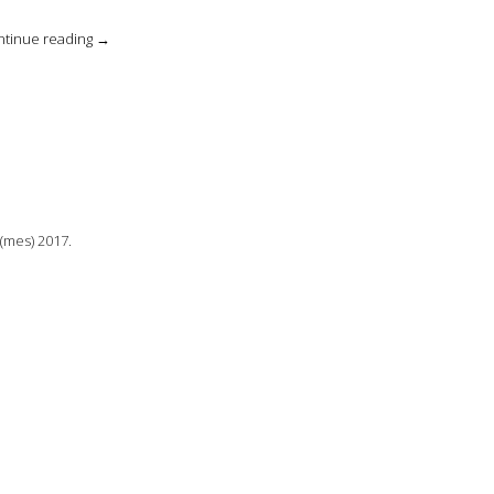
«Mecanismo
ntinue reading
→
Inversión
Sujeto
Pasivo
en
sector
Construcción»
(mes) 2017.