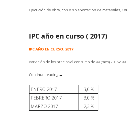
Ejecución de obra, con o sin aportación de materiales,
Co
IPC año en curso ( 2017)
IPC AÑO EN CURSO. 2017
Variación de los precios al consumo de XX (mes) 2016 a XX 
«IPC
Continue reading
→
año
en
ENERO 2017
3,0 %
curso
(
FEBRERO 2017
3,0 %
2017)»
MARZO 2017
2,3 %