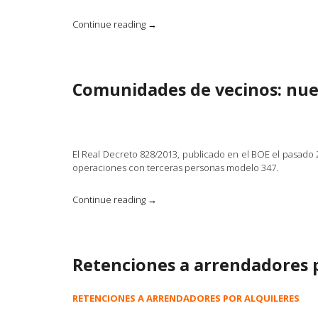
«TABLAS
Continue reading
→
DE
AMORTIZACION»
Comunidades de vecinos: nuev
El Real Decreto 828/2013, publicado en el BOE el pasad
operaciones con terceras personas modelo 347.
«Comunidades
Continue reading
→
de
vecinos:
nuevas
obligaciones
Retenciones a arrendadores p
fiscales.»
RETENCIONES A ARRENDADORES POR ALQUILERES