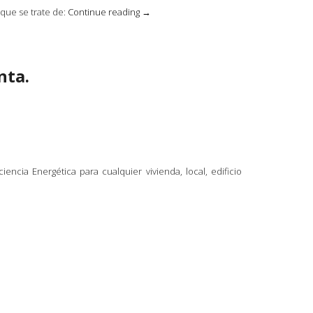
«Retenciones
que se trate de:
Continue reading
→
a
arrendadores
por
alquileres.»
nta.
iencia Energética para cualquier vivienda, local, edificio