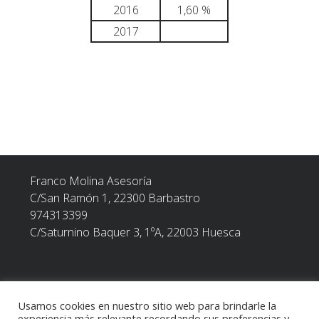
2016
1,60 %
2017
Navegación
de
entradas
Franco Molina Asesoría
C/San Ramón 1, 22300
Barbastro
974313399
C/Saturnino Baquer 3, 1ºA, 22003 Huesca
Usamos cookies en nuestro sitio web para brindarle la
experiencia más relevante recordando sus preferencias y