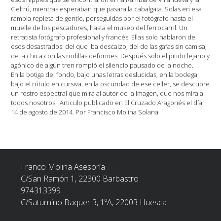
Geltrú, mientras esperaban que pasara la cabalgata. Solas en esa
rambla repleta de gentío, perseguidas por el fotógrafo hasta el
muelle de los pescadores, hasta el museo del ferrocarril. Un
retratista fotógrafo profesional y francés. Ellas solo hablaron de
esos desastrados: del que iba descalzo, del de las gafas sin camisa,
de la chica con las rodillas deformes. Después solo el pitido lejano y
agónico de algún tren rompió el silencio pausado de la noche.
En la botiga del fondo, bajo unas letras deslucidas, en la bodega
bajo el rótulo en cursiva, en la oscuridad de ese celler, se descubre
un rostro espectral que mira al autor de la imagen, que nos mira a
todos nosotros. Articulo publicado en El Cruzado Aragonés el día
14 de agosto de 2014. Por Francisco Molina Solana
Franco Molina Asesoría
C/San Ramón 1, 22300
Barbastro
974313399
C/Saturnino Baquer 3, 1ºA, 22003 Huesca