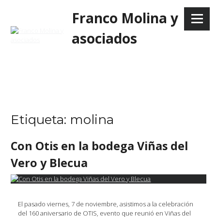
Skip
Franco Molina y
to
Menu
content
asociados
Etiqueta:
molina
Con Otis en la bodega Viñas del
Vero y Blecua
El pasado viernes, 7 de noviembre, asistimos a la celebración
del 160 aniversario de OTIS, evento que reunió en Viñas del