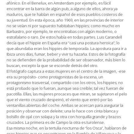
afónico. En el Benelux, en Amsterdam por ejemplo, es fácil
encontrar en la barra de algún pub, a alguno de ellos, ahora ya
maduros, que te hablan en español de esos pueblos costeros de
su juventud. En esta época, año 1969, en las provincias de interior
no se veían ni por supuesto habitaban hippies; como mucho en
Barbastro, por ejemplo, te encontrabas con algún moderno, o
estrafalario o raro. De estos había en todas partes. Luis Carandell
decía que el hippie en España era “casi una postura heroica”; lo
que abundaba eran los hippies de temporada. La apostura para ir a
Ibiza unos días, fumar, beber y vivir tu hazaña. Estos de la fotografía
no se defienden de la probabilidad de ser observador, más bien lo
buscan, excepto la que se esconde detrás del otro.
El fotógrafo captura a estas mujeres en el centro de la imagen, -ese
era su propósito- como protagonistas de la escena, un
protagonismo trasversal, compartido con los otros, los hippies; no
está probado que lo fueran, aunque sea creíble; tal vez fueran de
pacotilla. Ellas, las mujeres procaces que miran, se sujetaron el pelo
que el viento cruzado despeinó, el viento que entró por las
ventanillas abiertas del coche. Ambas se acercan para asegurar la
posición y observar con deleite; una lo hace con cinta blanca y
bolsillo de ojal con solapa y la otra con horquilla grande y brazos
cruzados. La primera es de Campo la otra es turolense.
Esa misma noche, en la tertulia nocturna de “los Osca”, hablaron de
esos hippies que se encontraron en la Rambla de Villanueva y la