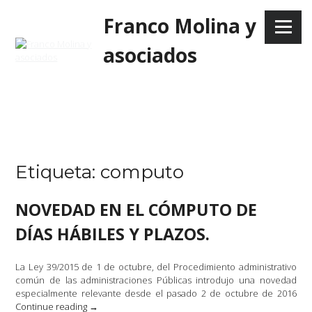
Skip
Franco Molina y
to
Menu
content
asociados
Etiqueta:
computo
NOVEDAD EN EL CÓMPUTO DE
DÍAS HÁBILES Y PLAZOS.
La Ley 39/2015 de 1 de octubre, del Procedimiento administrativo
común de las administraciones Públicas introdujo una novedad
especialmente relevante desde el pasado 2 de octubre de 2016
«NOVEDAD
Continue reading
→