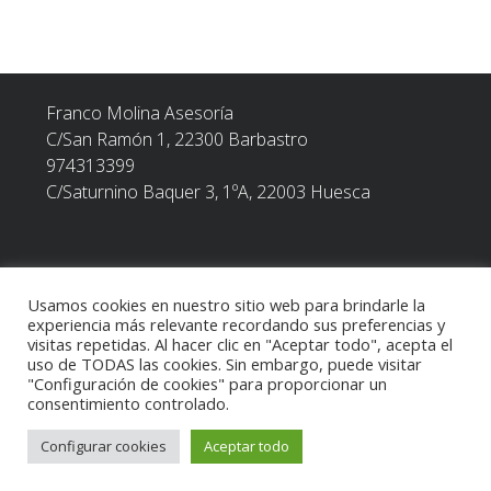
EN
EL
CÓMPUTO
DE
DÍAS
Franco Molina Asesoría
HÁBILES
Y
C/San Ramón 1, 22300
Barbastro
PLAZOS.»
974313399
C/Saturnino Baquer 3, 1ºA, 22003 Huesca
Usamos cookies en nuestro sitio web para brindarle la
POLÍTICA DE PRIVACIDAD
experiencia más relevante recordando sus preferencias y
visitas repetidas. Al hacer clic en "Aceptar todo", acepta el
uso de TODAS las cookies. Sin embargo, puede visitar
TEXTO LEGAL
"Configuración de cookies" para proporcionar un
consentimiento controlado.
Configurar cookies
Aceptar todo