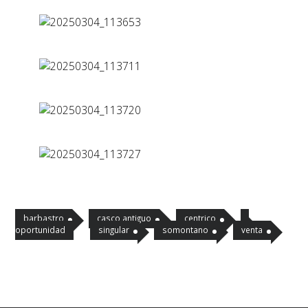
barbastro
casco antiguo
centrico
oportunidad
singular
somontano
venta
Navegación