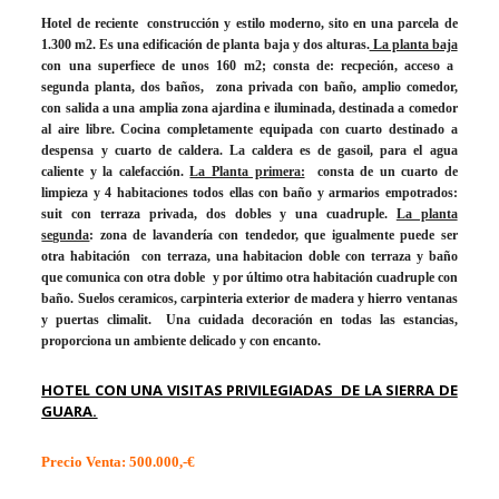
Hotel de reciente construcción y estilo moderno, sito en una parcela de
1.300 m2. Es una edificación de planta baja y dos alturas.
La planta baja
con una superfiece de unos 160 m2; consta de: recpeción, acceso a
segunda planta, dos baños, zona privada con baño, amplio comedor,
con salida a una amplia zona ajardina e iluminada, destinada a comedor
al aire libre. Cocina completamente equipada con cuarto destinado a
despensa y cuarto de caldera. La caldera es de gasoil, para el agua
caliente y la calefacción.
La Planta primera:
consta de un cuarto de
limpieza y 4 habitaciones todos ellas con baño y armarios empotrados:
suit con terraza privada, dos dobles y una cuadruple.
La planta
segunda
: zona de lavandería con tendedor, que igualmente puede ser
otra habitación con terraza, una habitacion doble con terraza y baño
que comunica con otra doble y por último otra habitación cuadruple con
baño. Suelos ceramicos, carpinteria exterior de madera y hierro ventanas
y puertas climalit. Una cuidada decoración en todas las estancias,
proporciona un ambiente delicado y con encanto.
HOTEL CON UNA VISITAS PRIVILEGIADAS DE LA SIERRA DE
GUARA.
Precio Venta: 500.000,-€