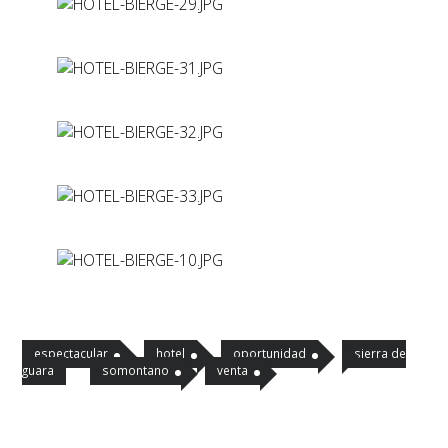
espectacular
hotel
oportunidad
sierra de
guara
somontano
venta