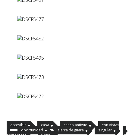
accesible
casa
casco antiguo
con vistas
oportunidad
sierra de guara
singular
somontano
venta