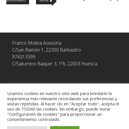
Navegación
de
entradas
Franco Molina Asesoría
C/San Ramón 1, 22300
Barbastro
974313399
C/Saturnino Baquer 3, 1ºA, 22003 Huesca
Usamos cookies en nuestro sitio web para brindarle la
POLÍTICA DE PRIVACIDAD
experiencia más relevante recordando sus preferencias y
visitas repetidas. Al hacer clic en "Aceptar todo", acepta el
uso de TODAS las cookies. Sin embargo, puede visitar
TEXTO LEGAL
"Configuración de cookies" para proporcionar un
consentimiento controlado.