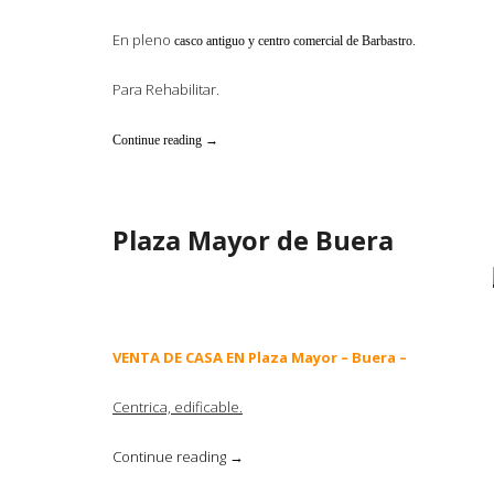
En pleno
casco antiguo y centro comercial de Barbastro.
Para Rehabilitar.
«Calle
Continue reading
→
Caballeros,
12»
Plaza Mayor de Buera
VENTA DE CASA EN Plaza Mayor – Buera
–
Centrica, edificable.
«Plaza
Continue reading
→
Mayor