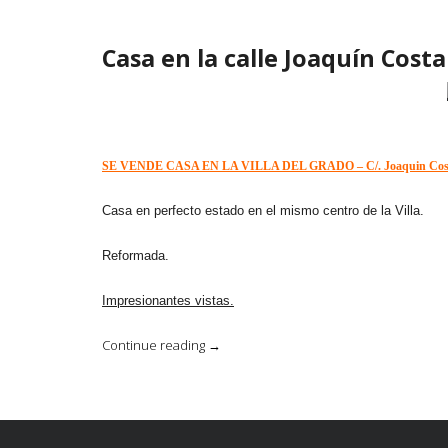
de
Buera»
Casa en la calle Joaquín Costa
SE VENDE CASA EN LA VILLA DEL GRADO – C/. Joaquin Cost
Casa en perfecto estado en el mismo centro de la Villa.
Reformada.
Impresionantes vistas.
«Casa
Continue reading
→
en
la
calle
Joaquín
Costa