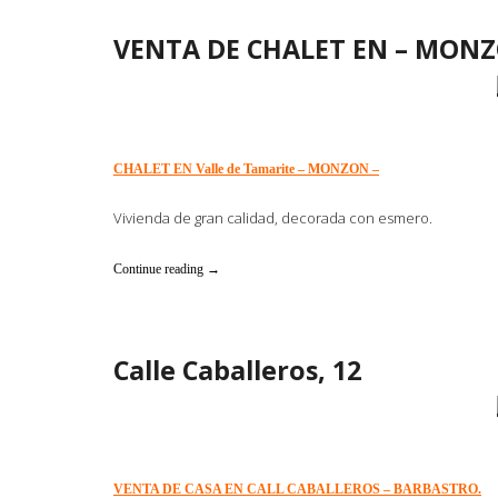
VENTA DE CHALET EN – MONZ
CHALET EN Valle de Tamarite – MONZON –
Vivienda de gran calidad, decorada con esmero.
«VENTA
Continue reading
→
DE
CHALET
EN
–
Calle Caballeros, 12
MONZON
–»
VENTA DE CASA EN CALL CABALLEROS – BARBASTRO.