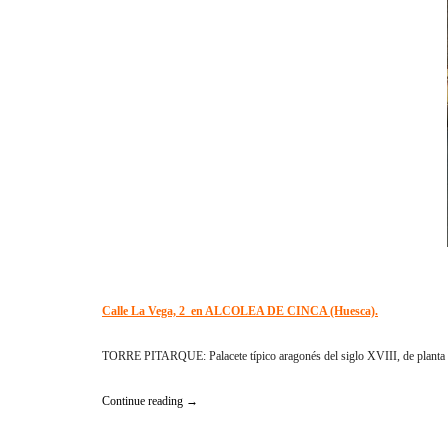
Calle La Vega, 2 en ALCOLEA DE CINCA (Huesca).
TORRE PITARQUE: Palacete típico aragonés del siglo XVIII, de planta rect
«Se
Continue reading
→
Vende
Casa»