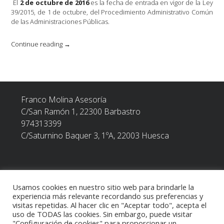
El
2 de octubre de 2016
es la fecha de entrada en vigor de la Ley
39/2015, de 1 de octubre, del Procedimiento Administrativo Común
de las Administraciones Públicas.
«Nuevos
Continue reading
→
sujetos
obligados
a
relacionarse
electrónicamente
Franco Molina Asesoría
con
la
C/San Ramón 1, 22300
Barbastro
Agencia
974313399
Tributaria
C/Saturnino Baquer 3, 1ºA, 22003 Huesca
(Ley
39/2015)»
Usamos cookies en nuestro sitio web para brindarle la
POLÍTICA DE PRIVACIDAD
experiencia más relevante recordando sus preferencias y
visitas repetidas. Al hacer clic en "Aceptar todo", acepta el
uso de TODAS las cookies. Sin embargo, puede visitar
TEXTO LEGAL
"Configuración de cookies" para proporcionar un