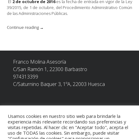
El
2 de octubre de 2016
es la fecha de entrada en vigor de la Ley
39/2015, de 1 de octubre, del Procedimiento Administrativo Común
de las Administraciones Públicas.
«Nuevos
Continue reading
→
sujetos
obligados
a
relacionarse
electrónicamente
Franco Molina Asesoría
con
la
C/San Ramón 1, 22300
Barbastro
Agencia
974313399
Tributaria
C/Saturnino Baquer 3, 1ºA, 22003 Huesca
(Ley
39/2015)»
Usamos cookies en nuestro sitio web para brindarle la
POLÍTICA DE PRIVACIDAD
experiencia más relevante recordando sus preferencias y
visitas repetidas. Al hacer clic en "Aceptar todo", acepta el
uso de TODAS las cookies. Sin embargo, puede visitar
TEXTO LEGAL
"Configuración de cookies" para proporcionar un