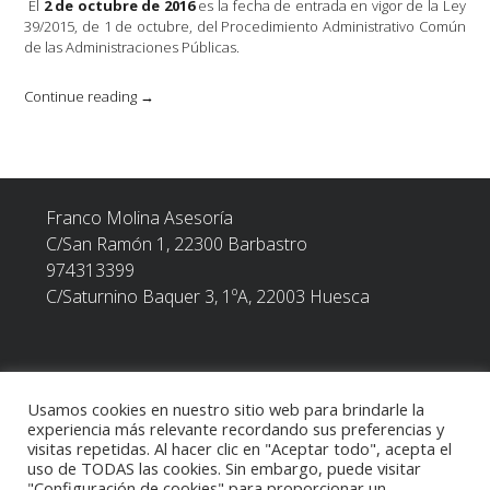
El
2 de octubre de 2016
es la fecha de entrada en vigor de la Ley
39/2015, de 1 de octubre, del Procedimiento Administrativo Común
de las Administraciones Públicas.
«Nuevos
Continue reading
→
sujetos
obligados
a
relacionarse
electrónicamente
Franco Molina Asesoría
con
la
C/San Ramón 1, 22300
Barbastro
Agencia
974313399
Tributaria
C/Saturnino Baquer 3, 1ºA, 22003 Huesca
(Ley
39/2015)»
Usamos cookies en nuestro sitio web para brindarle la
POLÍTICA DE PRIVACIDAD
experiencia más relevante recordando sus preferencias y
visitas repetidas. Al hacer clic en "Aceptar todo", acepta el
uso de TODAS las cookies. Sin embargo, puede visitar
TEXTO LEGAL
"Configuración de cookies" para proporcionar un