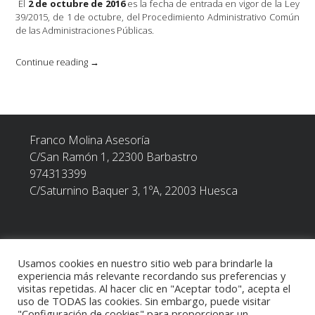
El
2 de octubre de 2016
es la fecha de entrada en vigor de la Ley
39/2015, de 1 de octubre, del Procedimiento Administrativo Común
de las Administraciones Públicas.
«Nuevos
Continue reading
→
sujetos
obligados
a
relacionarse
electrónicamente
Franco Molina Asesoría
con
la
C/San Ramón 1, 22300
Barbastro
Agencia
974313399
Tributaria
C/Saturnino Baquer 3, 1ºA, 22003 Huesca
(Ley
39/2015)»
Usamos cookies en nuestro sitio web para brindarle la
POLÍTICA DE PRIVACIDAD
experiencia más relevante recordando sus preferencias y
visitas repetidas. Al hacer clic en "Aceptar todo", acepta el
uso de TODAS las cookies. Sin embargo, puede visitar
TEXTO LEGAL
"Configuración de cookies" para proporcionar un